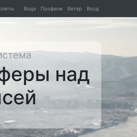
олеты
Вода
Профили
Ветер
Вход
истема
феры над
исей