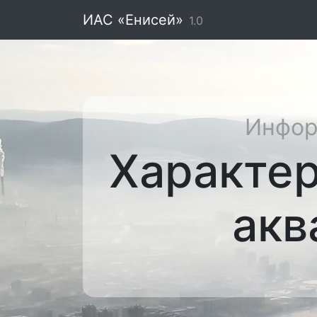
ИАС «Енисей»
1.0
Инфор
Характе
акв