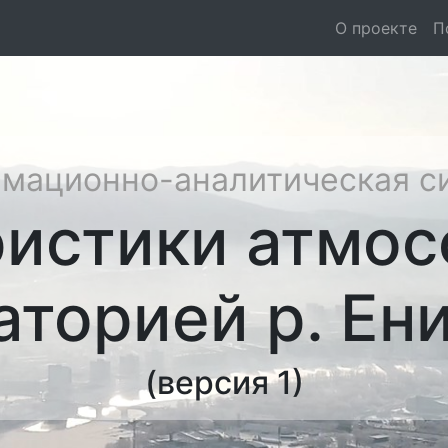
О проекте
П
мационно-аналитическая с
ристики атмос
аторией р. Ен
(версия 1)